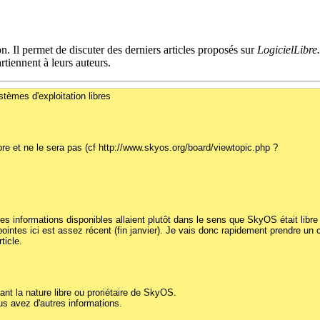
n. Il permet de discuter des derniers articles proposés sur
LogicielLibre
tiennent à leurs auteurs.
stèmes d'exploitation libres
re et ne le sera pas (cf http://www.skyos.org/board/viewtopic.php ?
, les informations disponibles allaient plutôt dans le sens que SkyOS était libr
 pointes ici est assez récent (fin janvier). Je vais donc rapidement prendre u
ticle.
nant la nature libre ou proriétaire de SkyOS.
ous avez d'autres informations.