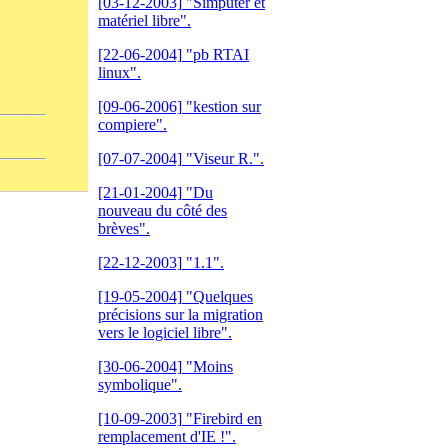
[03-12-2003]
"Simputer et
matériel libre".
[22-06-2004]
"pb RTAI
linux".
[09-06-2006]
"kestion sur
compiere".
[07-07-2004]
"Viseur R.".
[21-01-2004]
"Du
nouveau du côté des
brèves".
[22-12-2003]
"1.1".
[19-05-2004]
"Quelques
précisions sur la migration
vers le logiciel libre".
[30-06-2004]
"Moins
symbolique".
[10-09-2003]
"Firebird en
remplacement d'IE !".