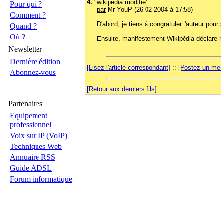
4.
"wikipedia modifié"
Pour qui ?
par
Mr YouP (26-02-2004 à 17:58)
Comment ?
D'abord, je tiens à congratuler l'auteur pou
Quand ?
Où ?
Ensuite, manifestement Wikipédia déclar
Newsletter
Dernière édition
[Lisez l'article correspondant]
::
[Postez un mes
Abonnez-vous
[Retour aux derniers fils]
Partenaires
Equipement
professionnel
Voix sur IP (VoIP)
Techniques Web
Annuaire RSS
Guide ADSL
Forum informatique