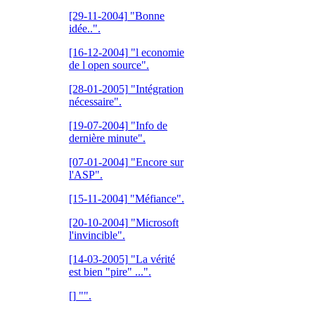
[29-11-2004]
"Bonne
idée..".
[16-12-2004]
"l economie
de l open source".
[28-01-2005]
"Intégration
nécessaire".
[19-07-2004]
"Info de
dernière minute".
[07-01-2004]
"Encore sur
l'ASP".
[15-11-2004]
"Méfiance".
[20-10-2004]
"Microsoft
l'invincible".
[14-03-2005]
"La vérité
est bien "pire" ...".
[]
"".