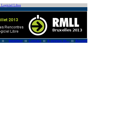
 Logiciel Libre
::
Imprimer
::
Contact
::
A propos de...
::
Accueil