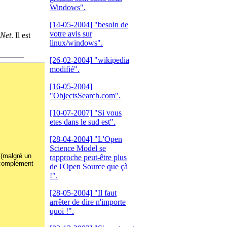
Windows".
[14-05-2004]
"besoin de
votre avis sur
.Net
. Il est
linux/windows".
[26-02-2004]
"wikipedia
modifié".
[16-05-2004]
"ObjectsSearch.com".
[10-07-2007]
"Si vous
etes dans le sud est".
[28-04-2004]
"L'Open
Science Model se
e (malgré un
rapproche peut-être plus
n complément
de l'Open Source que çà
!".
[28-05-2004]
"Il faut
arrêter de dire n'importe
quoi !".