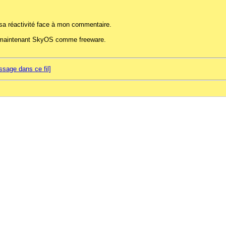
r sa réactivité face à mon commentaire.
e maintenant SkyOS comme freeware.
sage dans ce fil]