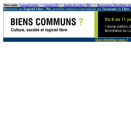
Sites amis
:
LinuxGraphic
.::.
QuebecOS
.::.
Jeudis du Libre (BE)
.::.
Rencontres Mondiales du
Bienvenue sur
Logiciel Libre . Net
, première ressource francophone sur l'
économie
du
Libre
.
Que cherchez-vous ?