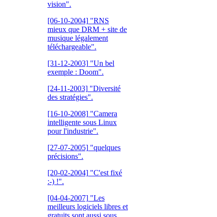
vision".
[06-10-2004]
"RNS
mieux que DRM + site de
musique légalement
téléchargeable".
[31-12-2003]
"Un bel
exemple : Doom".
[24-11-2003]
"Diversité
des stratégies".
[16-10-2008]
"Camera
intelligente sous Linux
pour l'industrie".
[27-07-2005]
"quelques
précisions".
[20-02-2004]
"C'est fixé
:-) !".
[04-04-2007]
"Les
meilleurs logiciels libres et
gratuits sont aussi sous