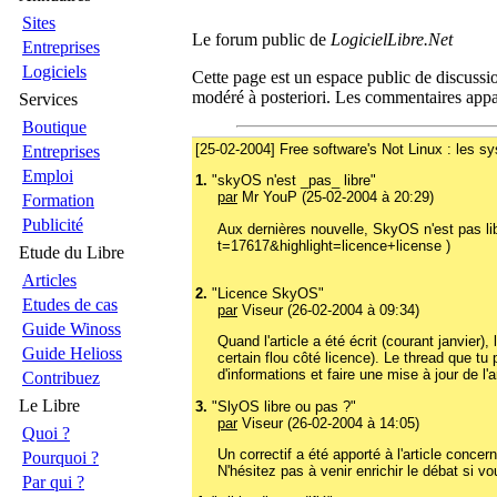
Sites
Le forum public de
LogicielLibre.Net
Entreprises
Logiciels
Cette page est un espace public de discussio
modéré à posteriori. Les commentaires appar
Services
Boutique
[25-02-2004] Free software's Not Linux : les sy
Entreprises
Emploi
1.
"skyOS n'est _pas_ libre"
par
Mr YouP (25-02-2004 à 20:29)
Formation
Publicité
Aux dernières nouvelle, SkyOS n'est pas lib
t=17617&highlight=licence+license )
Etude du Libre
Articles
2.
"Licence SkyOS"
Etudes de cas
par
Viseur (26-02-2004 à 09:34)
Guide Winoss
Quand l'article a été écrit (courant janvier)
Guide Helioss
certain flou côté licence). Le thread que tu
d'informations et faire une mise à jour de l'ar
Contribuez
Le Libre
3.
"SlyOS libre ou pas ?"
par
Viseur (26-02-2004 à 14:05)
Quoi ?
Un correctif a été apporté à l'article concer
Pourquoi ?
N'hésitez pas à venir enrichir le débat si v
Par qui ?