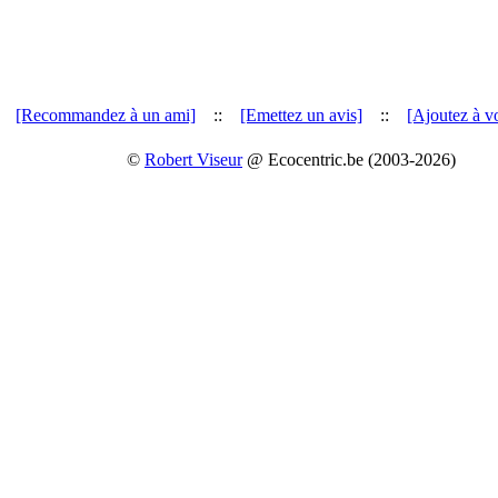
[Recommandez à un ami]
::
[Emettez un avis]
::
[Ajoutez à vo
©
Robert Viseur
@ Ecocentric.be (2003-2026)