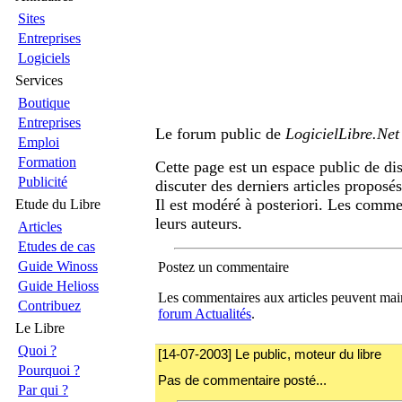
Sites
Entreprises
Logiciels
Services
Boutique
Entreprises
Le forum public de
LogicielLibre.Net
Emploi
Formation
Cette page est un espace public de di
Publicité
discuter des derniers articles proposé
Il est modéré à posteriori. Les comme
Etude du Libre
leurs auteurs.
Articles
Etudes de cas
Guide Winoss
Postez un commentaire
Guide Helioss
Les commentaires aux articles peuvent main
Contribuez
forum Actualités
.
Le Libre
Quoi ?
[14-07-2003] Le public, moteur du libre
Pourquoi ?
Pas de commentaire posté...
Par qui ?