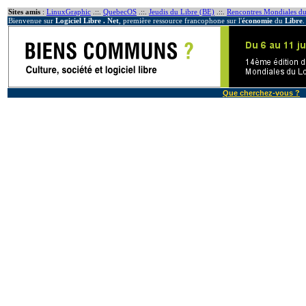
Sites amis
:
LinuxGraphic
.::.
QuebecOS
.::.
Jeudis du Libre (BE)
.::.
Rencontres Mondiales du
Bienvenue sur
Logiciel Libre . Net
, première ressource francophone sur l'
économie
du
Libre
.
Que cherchez-vous ?