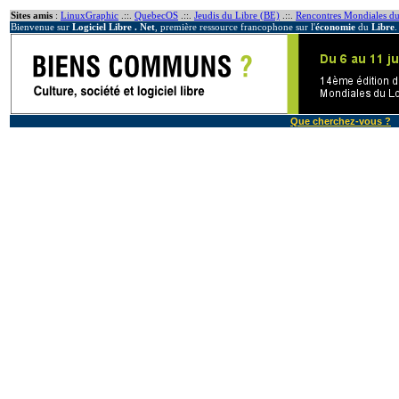
Sites amis
:
LinuxGraphic
.::.
QuebecOS
.::.
Jeudis du Libre (BE)
.::.
Rencontres Mondiales du
Bienvenue sur
Logiciel Libre . Net
, première ressource francophone sur l'
économie
du
Libre
.
Que cherchez-vous ?