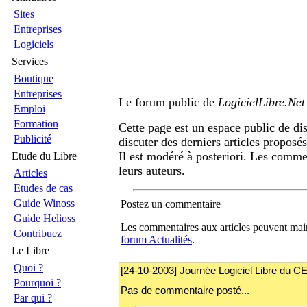
Sites
Entreprises
Logiciels
Services
Boutique
Entreprises
Le forum public de
LogicielLibre.Net
Emploi
Formation
Cette page est un espace public de di
Publicité
discuter des derniers articles proposé
Il est modéré à posteriori. Les comme
Etude du Libre
leurs auteurs.
Articles
Etudes de cas
Guide Winoss
Postez un commentaire
Guide Helioss
Les commentaires aux articles peuvent main
Contribuez
forum Actualités
.
Le Libre
Quoi ?
[24-10-2003] Journée Logiciel Libre du C
Pourquoi ?
Pas de commentaire posté...
Par qui ?