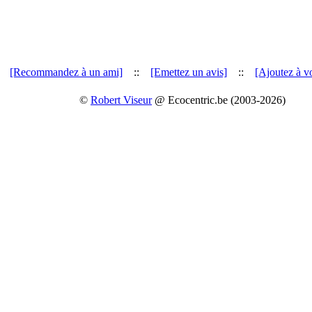
[Recommandez à un ami]
::
[Emettez un avis]
::
[Ajoutez à vo
©
Robert Viseur
@ Ecocentric.be (2003-2026)